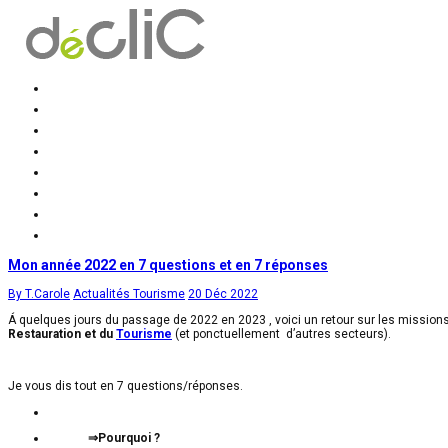
Accueil
déclic Conseil et solutions
Prestations
Formations
Mission accompagnement
Mission formation
Contact
Actus
Mon année 2022 en 7 questions et en 7 réponses
By T.Carole
Actualités Tourisme
20 Déc 2022
Á quelques jours du passage de 2022 en 2023 , voici un retour sur les missions
Restauration et du
Tourisme
(et ponctuellement d’autres secteurs).
Je vous dis tout en 7 questions/réponses.
⇒Pourquoi ?