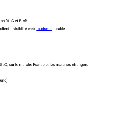
on BtoC et BtoB
clients- visibilité web-
tourisme
durable
et BtoC, sur le marché France et les marchés étrangers
ound)