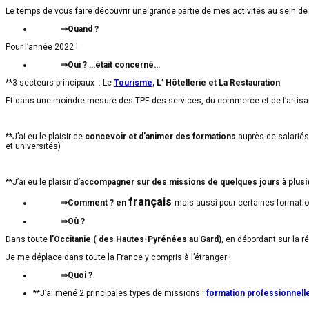
Le temps de vous faire découvrir une grande partie de mes activités au sein d
⇒Quand ?
Pour l’année 2022 !
⇒Qui ? …était concerné…
**3 secteurs principaux : Le
Tourisme
, L’ Hôtellerie et La Restauration
Et dans une moindre mesure des TPE des services, du commerce et de l’artisa
**J’ai eu le plaisir de
concevoir et d’animer des formations
auprès de salariés
et universités)
**J’ai eu le plaisir
d’accompagner sur des missions de quelques jours à plus
français
⇒Comment ? en
mais aussi pour certaines formati
⇒Où ?
Dans toute
l’Occitanie ( des Hautes-Pyrénées au Gard)
, en débordant sur la r
Je me déplace dans toute la France y compris à l’étranger !
⇒Quoi ?
**J’ai mené 2 principales types de missions :
formation professionnell