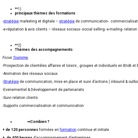
**1)
principaux thèmes des formations
:
-
stratégie
marketing et digitale –
stratégie
de communication- commercialisati
-e-réputation & avis clients – réseaux sociaux- social selling- e-mailing- relation 
**2)
Thèmes des accompagnements
:
Focus
Tourisme
,
-Prospection de clientèles affaires et loisirs , groupes et individuels en BtoB 
-Animation des réseaux sociaux
-
Stratégie
de communication, mise en place et suivi d’actions ( inbound & outb
-Evenementiel & Développement de partenariats
-Suivi relation clients
-Supports commercialisation et communication
⇒Combien ?
+ de 120 personnes
formées en
formation
continue et initiale
+ de 400 heures
d’accompagnement d’entreprises