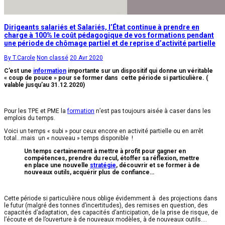
Dirigeants salariés et Salariés, l’État continue à prendre en
charge à 100% le coût pédagogique de vos formations pendant
une période de chômage partiel et de reprise d’activité partielle
By T.Carole
Non classé
20 Avr 2020
C’est une
information
importante sur un dispositif qui donne un véritable
« coup de pouce » pour se former dans cette période si particulière. (
valable jusqu’au 31.12.2020)
Pour les TPE et PME la
formation
n’est pas toujours aisée à caser dans les
emplois du temps.
Voici un temps « subi » pour ceux encore en activité partielle ou en arrêt
total…mais un « nouveau » temps disponible !
Un temps certainement à mettre à profit pour gagner en
compétences, prendre du recul, étoffer sa réflexion, mettre
en place une nouvelle
stratégie
, découvrir et se former à de
nouveaux outils, acquérir plus de confiance…
Cette période si particulière nous oblige évidemment à des projections dans
le futur (malgré des tonnes d’incertitudes), des remises en question, des
capacités d’adaptation, des capacités d’anticipation, de la prise de risque, de
l’écoute et de l’ouverture à de nouveaux modèles, à de nouveaux outils….