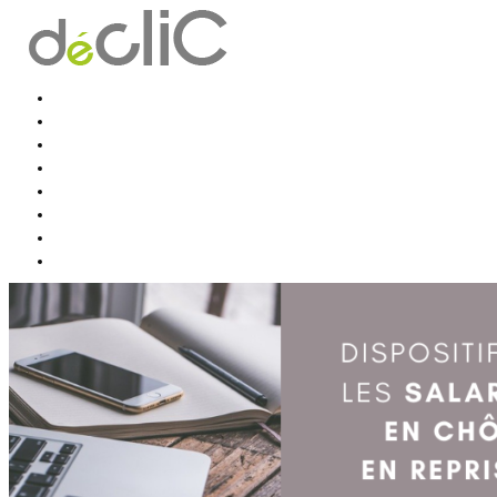
Accueil
déclic Conseil et solutions
Prestations
Formations
Mission accompagnement
Mission formation
Contact
Actus