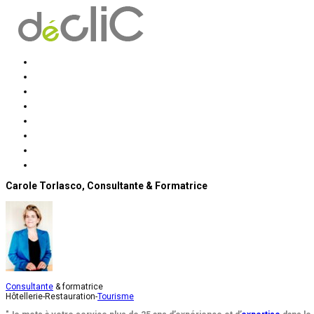
Accueil
déclic Conseil et solutions
Prestations
Formations
Mission accompagnement
Mission formation
Contact
Actus
Carole Torlasco, Consultante & Formatrice
Consultante
& formatrice
Hôtellerie-Restauration-
Tourisme